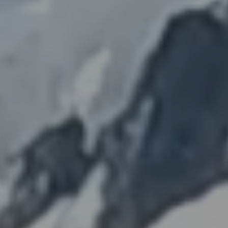
Ir
Ir
directamente
directamente
al contenido
al pie de
principal
página