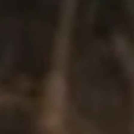
메
인
바
컨
닥
텐
글
츠
로
로
이
이
동
동