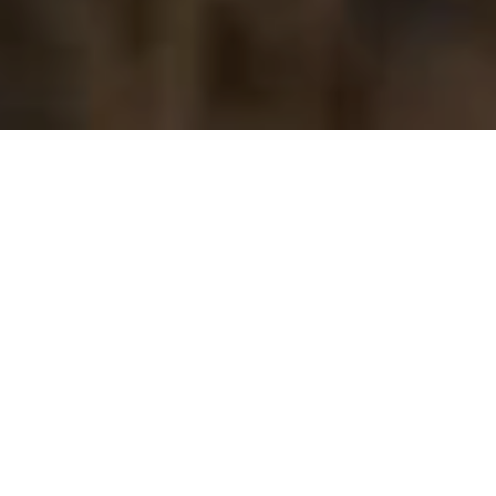
기사
다음
페이지 공유
내셔널 지오그래픽 탐험가인 파울라 카훔부(Paula
선택한 기사
Kahumbu) 박사는 본격적으로 경력을 쌓기 시작한 이후
부터 지금까지 환경 변화와 밀렵꾼으로부터 코끼리를 보
호하는 일에 전념하고 있습니다.
환경
환경
환경
파울라 카훔부: 코끼리의
아조레스 제도의 고래들
지구의 푸른 심장을 보살
권리를 지키다
이 찾는 카페
피는 일
케냐 나이로비 인근 교외 지역에서 자란 어린 시절부터 자
연 그대로의 야생을 사랑했습니다. 현재 저명한 환경 보호
활동가로 거듭난 그녀는 주변의 동물들과 교감하고 곳곳