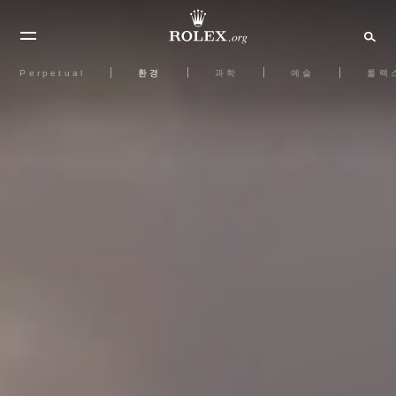
Perpetual
환경
과학
예술
롤렉