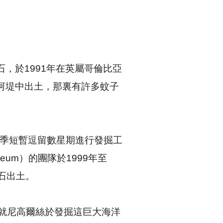
物化石，於1991年在英屬哥倫比亞
茂盛的河堤中出土，那裏有許多蚊子
季短暫逗留數星期進行發掘工
seum）的團隊於1999年至
石出土。
並就尼高爾絲於發掘這巨大海洋