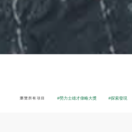
#勞力士雄才偉略大獎
#探索發現
瀏覽所有項目