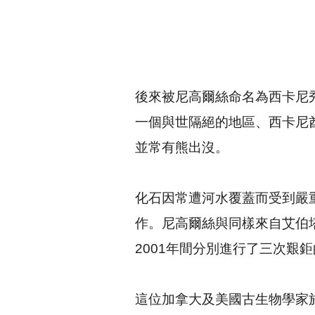
後來被尼高爾絲命名為西卡尼秀尼魚龍
一個與世隔絕的地區、西卡尼酋長河
並常有熊出沒。
化石因常遭河水覆蓋而受到嚴
作。尼高爾絲與同樣來自艾伯塔省（A
2001年間分別進行了三次艱
這位加拿大及美國古生物學家於