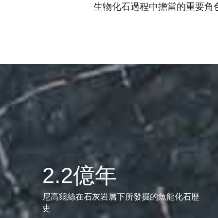
生物化石過程中擔當的重要角
2.2億年
尼高爾絲在石灰岩層下所發掘的魚龍化石歷
史