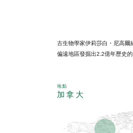
古生物學家伊莉莎白・尼高爾絲（El
偏遠地區發掘出2.2億年歷史
地點
加拿大