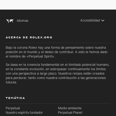
Accesibilidad
Idiomas
ACERCA DE ROLEX.ORG
Ir
Ir
directamente
directamente
Bajo la corona Rolex hay una forma de pensamiento sobre nuestra
al contenido
al pie de
posición en el mundo y el deseo de contribuir. A esto le hemos dado
principal
página
el nombre de «Perpetual Spirit».
Se basa en la creencia fundamental en el ilimitado potencial humano,
en la constante evolución, en sobrepasar continuamente los límites
con una perspectiva a largo plazo. Nuestros relojes están creados
para perdurar; tanto como nuestra contribución a las generaciones
futuras.
TEMÁTICA
Perpetual
Medio ambiente
Nuestro espíritu fundador
Perpetual Planet