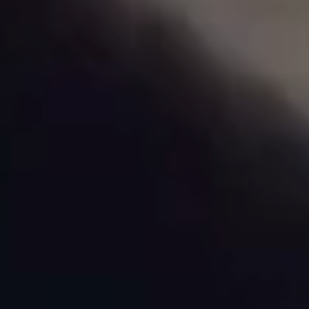
Accéder
Accéder
au
au bas
contenu
de page
principal