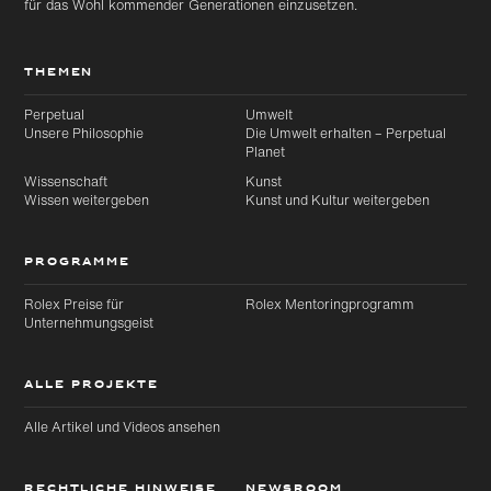
für das Wohl kommender Generationen einzusetzen.
THEMEN
Perpetual
Umwelt
Unsere Philosophie
Die Umwelt erhalten – Perpetual
Planet
Wissenschaft
Kunst
Wissen weitergeben
Kunst und Kultur weitergeben
Zu
Zu
Hauptinhalt
Footer
wechseln
wechseln
PROGRAMME
Rolex Preise für
Rolex Mentoringprogramm
Unternehmungsgeist
ALLE PROJEKTE
Alle Artikel und Videos ansehen
RECHTLICHE HINWEISE
NEWSROOM