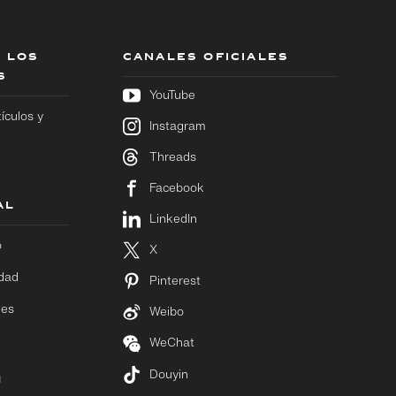
 LOS
CANALES OFICIALES
S
YouTube
tículos y
Instagram
Threads
Facebook
AL
LinkedIn
o
X
idad
Pinterest
ies
Weibo
WeChat
Douyin
M