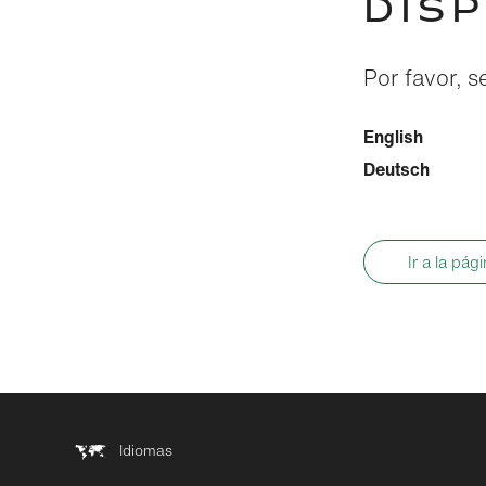
DIS
Por favor, s
English
Deutsch
Ir a la pág
Idiomas