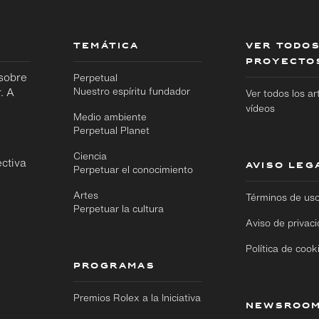
TEMÁTICA
VER TODOS
PROYECTO
 sobre
Perpetual
. A
Nuestro espíritu fundador
Ver todos los ar
vídeos
Medio ambiente
Perpetual Planet
Ciencia
ctiva
AVISO LEG
Ir
Ir
Perpetuar el conocimiento
directamente
directamente
al contenido
al pie de
Artes
Términos de us
principal
página
Perpetuar la cultura
Aviso de privac
Política de cook
PROGRAMAS
Premios Rolex a la Iniciativa
NEWSROO