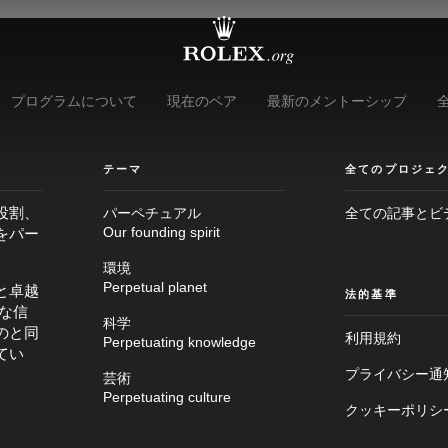
プログラムについて
現在のペア
最新のメントーシップ
テーマ
全てのプロジェ
役割、
パーペチュアル
全ての記事とビ
をパー
Our founding spirit
環境
Perpetual planet
と卓越
法的基準
な信
科学
のと同
利用規約
Perpetuating knowledge
てい
プライバシー通
芸術
Perpetuating culture
クッキーポリシ